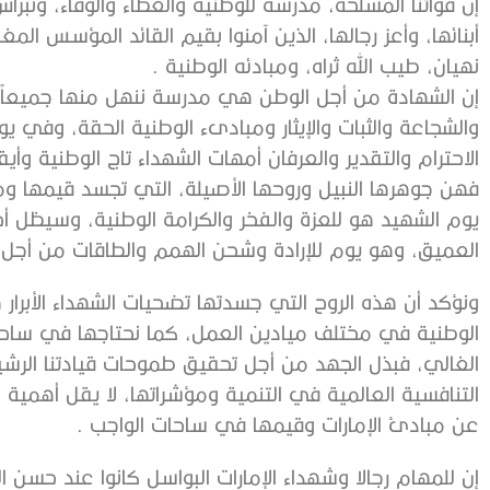
إن قواتنا المسلحة، مدرسة للوطنية والعطاء والوفاء، ونبرا
أبنائها، وأعز رجالها، الذين آمنوا بقيم القائد المؤسس المغ
نهيان، طيب الله ثراه، ومبادئه الوطنية .
إن الشهادة من أجل الوطن هي مدرسة ننهل منها جميعاً ق
الاحترام والتقدير والعرفان أمهات الشهداء تاج الوطنية وأي
فهن جوهرها النبيل وروحها الأصيلة، التي تجسد قيمها وم
يوم الشهيد هو للعزة والفخر والكرامة الوطنية، وسيظل أح
العميق، وهو يوم للإرادة وشحن الهمم والطاقات من أجل م
ونؤكد أن هذه الروح التي جسدتها تضحيات الشهداء الأبرار 
الوطنية في مختلف ميادين العمل، كما نحتاجها في ساحا
الغالي، فبذل الجهد من أجل تحقيق طموحات قيادتنا الرش
التنافسية العالمية في التنمية ومؤشراتها، لا يقل أهمية ع
عن مبادئ الإمارات وقيمها في ساحات الواجب .
إن للمهام رجالا وشهداء الإمارات البواسل كانوا عند حسن ا