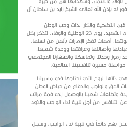
س للولاء والانتماء، وشهداءها هم من خيرة
فور له بإذن الله تعالى الشيخ زايد بن سلطان آل
يم التضحية وانكار الذات وحب الوطن
والشجاعة والثبات والإيثار ومبادىء الوطنية الحقة، وفي يوم الشهيد، يوم 23 الوطنية والوفاء، نتذكر بكل
قونتها، أمهات تفخر الإمارات بأنهن من نسلها،
بادئها وأصالتها وعراقتها ووحدة شعبها.
د رموز وحدتنا وتماسكنا وانصهارنا المجتمعي
واصلة مسيرة تنافسيتنا العالمية.
هي ذاتها الروح التي نحتاجها في مسيرتنا
ت الحق والواجب والدفاع عن حياض الوطن
يدة وتطلعات شعبنا بالوصول إلى قمة مراتب
ن التنافس من أجل تلبية نداء الواجب والذود
لظن بهم دائماً في تلبية نداء الواجب، وسجل