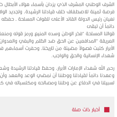
الشرف الوطني المشرف الذي يزدان بأسماء هؤلاء الأبطال خ
فرصة ثمينة للاصطفاف خلف قيادتنا الرشيدة، وتجديد الول
نهيان رئيس الدولة القائد الأعلى للقوات المسلحة ـ حفظه ا
دائماً أن تبقى
قواتنا المسلحة “فخر الوطن وسده المنيع ورمز قوته ومنعت
العريقة “المدافعين عن الحق ضد الظلم والبغي والعدوان
الأبرار كتبت فصولاً مضيئة من تاريخنا، وحفرت أسماءهم ف
شهداء الإنسانية والحق والواجب.
رحم الله شهداء الإمارات الأبرار، وحفظ قيادتنا الرشيدة وشع
وعهدنا دائماً لقيادتنا ووطننا أن نمضي الوعد والعهد وأن 
لسبيلنا في الدفاع عن وطننا ومصالحه ومكتسباته في كل
أخبار ذات صلة