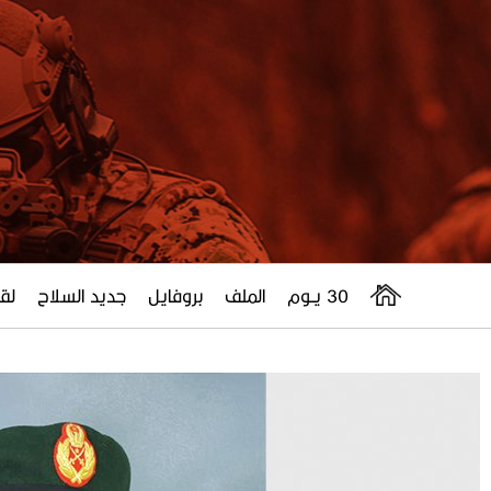
30 يــوم
الملف
بروفايل
جديد السلاح
لقا