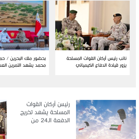
نائب رئيس أركان القوات المسلحة
بحضور ملك البحرين / حم
يزور قيادة الدفاع الكيميائي
محمد يشهد التمرين الع
المشترك “درع البحرين”
رئيسُ أركان القوات
المسلحة يشهد تخريج
الدفعة الـ24 من
مجندي الخدمة
الوطنية في مركز