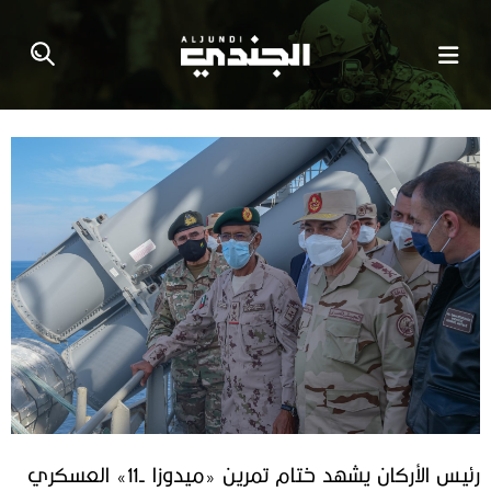
رئيس الأركان يشهد ختام تمرين «ميدوزا -11» العسكري