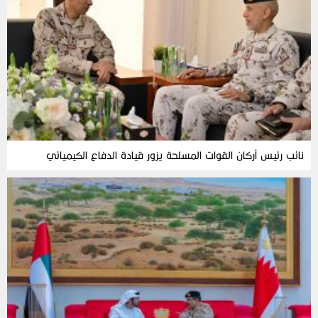
نائب رئيس أركان القوات المسلحة يزور قيادة الدفاع الكيميائي