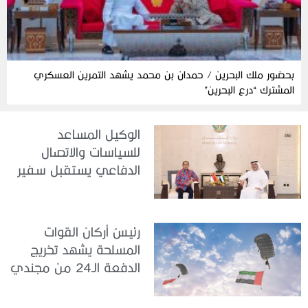
بحضور ملك البحرين / حمدان بن محمد يشهد التمرين العسكري
المشترك “درع البحرين”
الوكيل المساعد
للسياسات والاتصال
الدفاعي يستقبل سفير
جمهورية إندونيسيا لدى
الدولة
رئيسُ أركان القوات
المسلحة يشهد تخريج
الدفعة الـ24 من مجندي
الخدمة الوطنية في مركز
تدريب سيح حفير