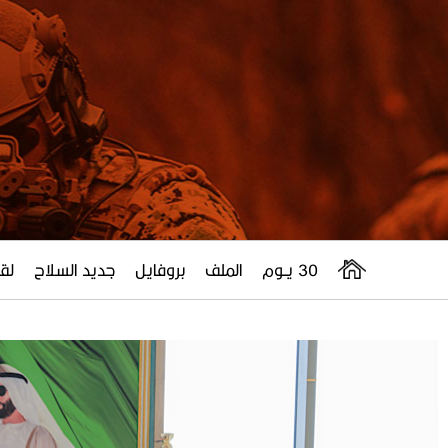
30 يــوم
الملف
بروفايل
جديد السلاح
لقا