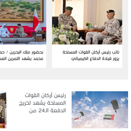
نائب رئيس أركان القوات المسلحة
بحضور ملك البحرين / حم
يزور قيادة الدفاع الكيميائي
محمد يشهد التمرين الع
المشترك “درع البحرين”
رئيسُ أركان القوات
المسلحة يشهد تخريج
الدفعة الـ24 من
مجندي الخدمة
الوطنية في مركز