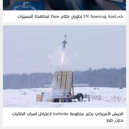
AimLock وFN America تطوران نظام Dune لمكافحة المسيّرات
الجيش الأمريكي يختبر منظومة IonStrike لاعتراض أسراب الطائرات
بدون طيار