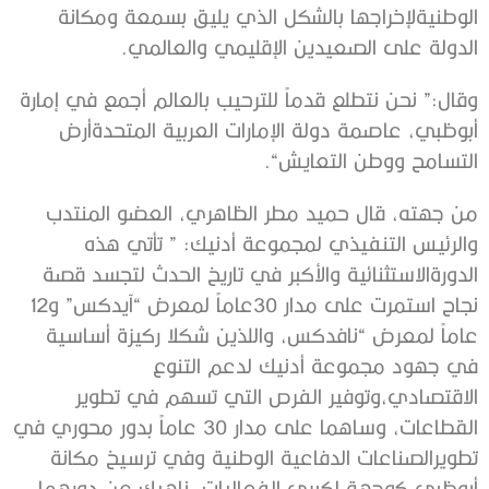
الوطنية
لإخراجها
بالشكل
الذي
يليق
بسمعة
ومكانة
الدولة
على
الصعيدين
الإقليمي
والعالمي
.
وقال
:”
نحن
نتطلع
قدماً
للترحيب
بالعالم
أجمع
في
إمارة
أبوظبي،
عاصمة
دولة
الإمارات
العربية
المتحدة
أرض
التسامح
ووطن
التعايش
“.
من
جهته،
قال
حميد
مطر
الظاهري،
العضو
المنتدب
والرئيس
التنفيذي
لمجموعة
أدنيك
: ”
تأتي
هذه
الدورة
الاستثنائية
والأكبر
في
تاريخ
الحدث
لتجسد
قصة
نجاح
استمرت
على
مدار
30
عاماً
لمعرض
“
آيدكس
”
و
12
عاماً
لمعرض
“
نافدكس،
واللذين
شكلا
ركيزة
أساسية
في
جهود
مجموعة
أدنيك
لدعم
التنوع
الاقتصادي،
وتوفير
الفرص
التي
تسهم
في
تطوير
القطاعات،
وساهما
على
مدار
30
عاماً
بدور
محوري
في
تطوير
الصناعات
الدفاعية
الوطنية
وفي
ترسيخ
مكانة
أبوظبي
كوجهة
لكبرى
الفعاليات،
ناهيك
عن
دورهما