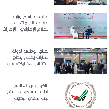
تعقد اجتماعًا لمتابعة آخر
التحضيرات
المتحدث باسم وزارة
الدفاع خلال منتدى
الإعلام الإماراتي : الإمارات
نموذج عالمي في
الجاهزية والاستقرار
الجناح الوطني لدولة
الإمارات يختتم بنجاح
استثنائي مشاركته في
معرض «يوروساتوري
2026»
«الكونجرس العالمي
للطب العسكري» يفتح
الباب لتلقي البحوث
والدراسات المشاركة في