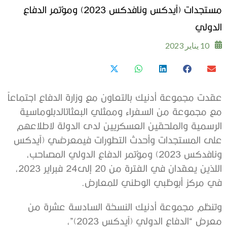
مستجدات (آيدكس ونافدكس 2023) ومؤتمر الدفاع
الدولي
10 يناير 2023
عقدت
مجموعة
أدنيك
بالتعاون
مع
وزارة
الدفاع
اجتماعاً
مع
مجموعة
من
السفراء
وممثلي
البعثات
الدبلوماسية
الرسمية
والملحقين
العسكريين
لدى
الدولة
لاطلاعهم
على
المستجدات
وأحدث
التطورات
في
معرضي
(
آيدكس
ونافدكس
2023)
ومؤتمر
الدفاع
الدولي
المصاحب،
اللذين
يعقدان
في
الفترة
من
20
إلى
24
فبراير
2023
،
في
مركز
أبوظبي
الوطني
للمعارض
.
وتنظم
مجموعة
أدنيك
النسخة
السادسة
عشرة
من
معرض
“
الدفاع
الدولي
(
آيدكس
2023)”
،