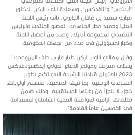
المزروعي،
رئيس
اللجنة
العليا
المنظمة
لمعرضي
“
آيدكس
”
و
“
نافدكس
“
،
وسعادة
اللواء
الركن
الدكتور
مبارك
سعيد
بن
غافان
الجابري،
نائب
رئيس
اللجنة
العليا،
وحميد
مطر
الظاهري،
العضو
المنتدب
والرئيس
التنفيذي
لمجموعة
أدنيك،
وعدد
من
أعضاء
اللجنة
وكبار
المسؤولين
في
عدد
من
الجهات
الحكومية
.
وقال
معالي
اللواء
الركن
طيار
فارس
خلف
المزروعي
:”
يحظى
معرضا
ومؤتمر
الدفاع
الدولي
آيدكس
ونافدكس
2023
باهتمام
قيادتنا
الرشيدة
التي
تضع
تطوير
الصناعات
الوطنية،
بما
فيها
الدفاعية،
على
سلم
أولوياتها
كجزء
لا
يتجزأ
من
رؤيتها
المستقبلية،
وذلك
ضمن
تطلعاتها
الرامية
لمواصلة
التنمية
الشاملة
والمستدامة
في
الخمسين
عاماً
القادمة
“.