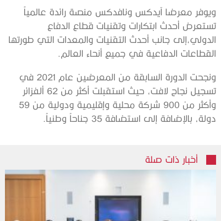
ويوفر
معرضا
آيدكس
ونافدكس
منصة
رائدة
عالمياً
تستعرض
أحدث
ابتكارات
وتقنيات
قطاع
الدفاع
الدولي،
إلى
جانب
أحدث
التقنيات
والمعدات
التي
طورتها
القطاعات
الدفاعية
في
جميع
أنحاء
العالم
.
ونجحت
الدورة
السابقة
من
المعرضين
عام
2021
في
تسجيل
نجاح
لافت،
حيث
استقبلت
أكثر
من
62
ألف
زائر
وأكثر
من
900
شركة
محلية
وإقليمية
ودولية
من
59
دولة،
بالإضافة
إلى
استضافة
35
جناحاً
وطنياً
.
أخبار ذات صلة