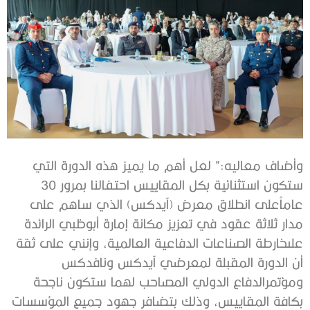
وأضاف
معاليه
:”
لعل
أهم
ما
يميز
هذه
الدورة
التي
ستكون
استثنائية
بكل
المقاييس
احتفالنا
بمرور
30
عاماً
على
انطلاق
معرض
(
آيدكس
)
الذي
ساهم
على
مدار
ثلاثة
عقود
في
تعزيز
مكانة
إمارة
أبوظبي
الرائدة
على
خارطة
الصناعات
الدفاعية
العالمية،
وإنني
على
ثقة
أن
الدورة
المقبلة
لمعرضي
آيدكس
ونافدكس
ومؤتمر
الدفاع
الدولي
المصاحب
لهما
ستكون
ناجحة
بكافة
المقاييس،
وذلك
بتضافر
جهود
جميع
المؤسسات