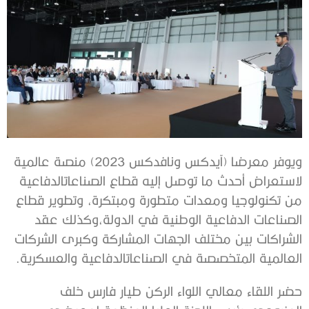
ويوفر
معرضا
(
آيدكس
ونافدكس
2023)
منصة
عالمية
لاستعراض
أحدث
ما
توصل
إليه
قطاع
الصناعات
الدفاعية
من
تكنولوجيا
ومعدات
متطورة
ومبتكرة،
وتطوير
قطاع
الصناعات
الدفاعية
الوطنية
في
الدولة،
وكذلك
عقد
الشراكات
بين
مختلف
الجهات
المشاركة
وكبرى
الشركات
العالمية
المتخصصة
في
الصناعات
الدفاعية
والعسكرية
.
حضر
اللقاء
معالي
اللواء
الركن
طيار
فارس
خلف