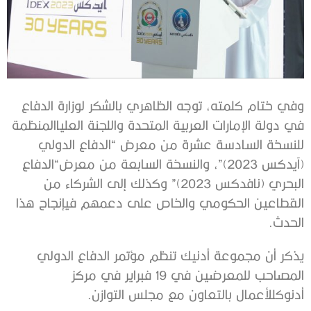
وفي
ختام
كلمته،
توجه
الظاهري
بالشكر
لوزارة
الدفاع
في
دولة
الإمارات
العربية
المتحدة
واللجنة
العليا
المنظمة
للنسخة
السادسة
عشرة
من
معرض
“
الدفاع
الدولي
(
آيدكس
2023)”
،
والنسخة
السابعة
من
معرض
“
الدفاع
البحري
(
نافدكس
2023)”
وكذلك
إلى
الشركاء
من
القطاعين
الحكومي
والخاص
على
دعمهم
في
إنجاح
هذا
الحدث
.
يذكر
أن
مجموعة
أدنيك
تنظم
مؤتمر
الدفاع
الدولي
المصاحب
للمعرضين
في
19
فبراير
في
مركز
أدنوك
للأعمال
بالتعاون
مع
مجلس
التوازن
.