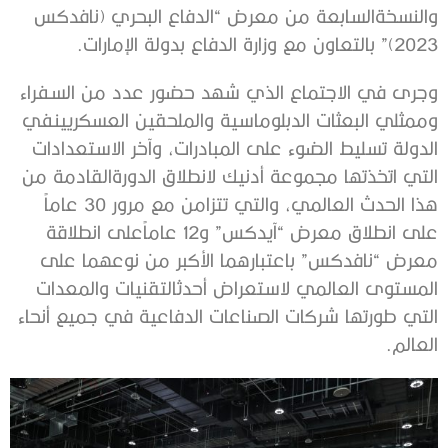
والنسخة
السابعة
من
معرض
“
الدفاع
البحري
(
نافدكس
2023)”
بالتعاون
مع
وزارة
الدفاع
بدولة
الإمارات
.
وجرى
في
الاجتماع
الذي
شهد
حضور
عدد
من
السفراء
وممثلي
البعثات
الدبلوماسية
والملحقين
العسكريين
في
الدولة
تسليط
الضوء
على
المبادرات،
وآخر
الاستعدادات
التي
اتخذتها
مجموعة
أدنيك
لانطلاق
الدورة
القادمة
من
هذا
الحدث
العالمي،
والتي
تتزامن
مع
مرور
30
عاماً
على
انطلاق
معرض
“
آيدكس
”
و
12
عاماً
على
انطلاقة
معرض
“
نافدكس
”
باعتبارهما
الأكبر
من
نوعهما
على
المستوى
العالمي
لاستعراض
أحدث
التقنيات
والمعدات
التي
طورتها
شركات
الصناعات
الدفاعية
في
جميع
أنحاء
العالم
.