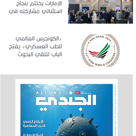
الإمارات يختتم بنجاح
استثنائي مشاركته في
معرض «يوروساتوري
2026»
«الكونجرس العالمي
للطب العسكري» يفتح
الباب لتلقي البحوث
والدراسات المشاركة في
برنامجه العلمي