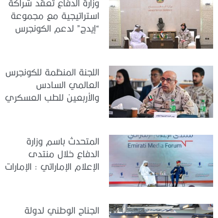
وزارة الدفاع تعقد شراكة
استراتيجية مع مجموعة
“إيدج” لدعم الكونجرس
العالمي للطب العسكري
– أبوظبي 2026
اللجنة المنظمة للكونجرس
العالمي السادس
والأربعين للطب العسكري
تعقد اجتماعًا لمتابعة آخر
التحضيرات
المتحدث باسم وزارة
الدفاع خلال منتدى
الإعلام الإماراتي : الإمارات
نموذج عالمي في
الجاهزية والاستقرار
الجناح الوطني لدولة