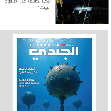
تركيا تكشف عن “صاروخ
النينجا”