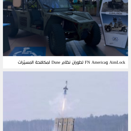
AimLock وFN America تطوران نظام Dune لمكافحة المسيّرات