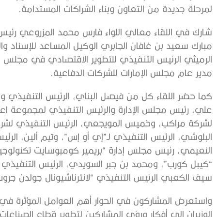
لمرحلة جديدة من التعاون وبناء الشراكات المستدامة.
شارك في اللقاء معالي اللواء فارس محمد المزروعي رئيس م
مبارك سعيد بن غافان الجابري الوكيل المساعد للإسناد وال
الرميثي الرئيس التنفيذي للتطوير الاقتصادي في مجلس الت
مدير عام مجلس الإمارات للشركات الدفاعية.
كما حضر اللقاء كل من فيصل البناي، الرئيس التنفيذي و
علي، رئيس مجلس الإدارة والرئيس التنفيذي لمجموعة اعت
لشركة مراكب، وخميس المويجعي، الرئيس التنفيذي لشرك
البلوشي، الرئيس التنفيذي لـ”إي أو إس”، وتيم ألين، ال
النعيمي، رئيس مجلس إدارة “بريمير كومبوسايت تكنولوجيز
“كيبل كورب”، ومحمد بن جبر السويدي، الرئيس التنفيذي لش
سيف الكعبي الرئيس التنفيذي “لانترناشيونال جولدن جروب
واستعرض المشاركون في الحوار أهم العوامل المؤثرة في
الوزيران إلى أفكار ورؤى المشاركين لتطوير قطاع الصناعا