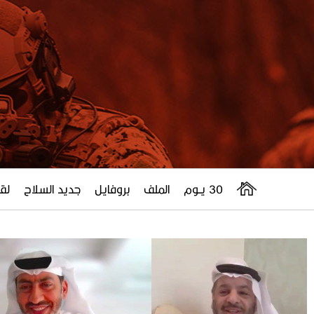
30 يــوم
الملف
بروفايل
جديد السلاح
لقا