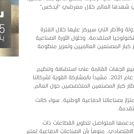
لتي شهدها العالم خلال معرضي “آيدكس”
لة والأطر التي سيركز عليها خلال الفترة
كنولوجيا المتقدمة، وحلول الثورة الصناعية
مع كبار المصنعين العالميين وتعزيز منظومة
 جميع الجهات القائمة على استضافة وتنظيم
معرضي “آيدكس” و”نافدكس” على النجاح المتميز لدورة عام 2021، مشيداً بالمشاركة القوية لشركاتنا
ظار كبار المصنعين المتخصصين حول العالم.
زاز بصناعاتنا الدفاعية الوطنية، سواء كانت
متقدمة.
، ودعمها المتواصل لتطوير القطاعات ذات
الاقتصادي، منوهاً بأن الصناعات الدفاعية تعتبر