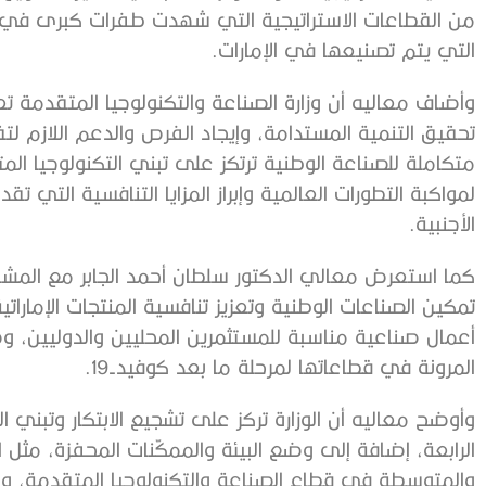
من القطاعات الاستراتيجية التي شهدت طفرات كبرى في نو
التي يتم تصنيعها في الإمارات.
وأضاف معاليه أن وزارة الصناعة والتكنولوجيا المتقد
تحقيق التنمية المستدامة، وإيجاد الفرص والدعم اللازم لت
متكاملة للصناعة الوطنية ترتكز على تبني التكنولوجيا المت
لمواكبة التطورات العالمية وإبراز المزايا التنافسية التي ت
الأجنبية.
كما استعرض معالي الدكتور سلطان أحمد الجابر مع المشاركين
تمكين الصناعات الوطنية وتعزيز تنافسية المنتجات الإماراتي
أعمال صناعية مناسبة للمستثمرين المحليين والدوليين، وض
المرونة في قطاعاتها لمرحلة ما بعد كوفيد-19.
وأوضح معاليه أن الوزارة تركز على تشجيع الابتكار وتبني ال
الرابعة، إضافة إلى وضع البيئة والممكّنات المحفزة، مثل 
والمتوسطة في قطاع الصناعة والتكنولوجيا المتقدمة، ولأ