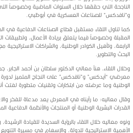
الناجحة التي حققها خلال السنوات الماضية وخصوصاً ا
و”نافدكس” للصناعات العسكرية في أبوظبي.
كما تناول اللقاء مستقبل قطاع الصناعات الدفاعية في الدو
المقبلة وخصوصاً فيما يتعلق بريادة الأعمال، وتطبيقات الت
الرابعة، وتأهيل الكوادر الوطنية، والشراكات الاستراتيجية 
البحث والتطوير.
وخلال اللقاء، هنأ معالي الدكتور سلطان بن أحمد الجابر،
الوطنية وما عرضته من ابتكارات وتقنيات متطورة لفتت أن
وقال معاليه: ما رأيناه في المعرض يعد مدعاة للفخر والاعت
القدرات البشرية الوطنية أو المنتجات والأنظمة الدفاعية ال
ونوه معاليه خلال اللقاء بالرؤية السديدة للقيادة الرشيدة
الأهمية الاستراتيجية للدولة، والإسهام في مسيرة التنويع 