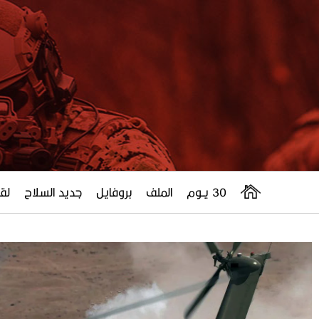
30 يــوم
الملف
بروفايل
جديد السلاح
لقا