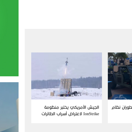
Aim وFN America تطوران نظام
الجيش الأمريكي يختبر منظومة
IonStrike لاعتراض أسراب الطائرات
بدون طيار