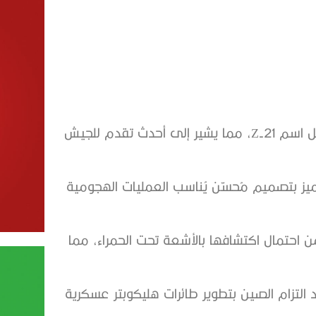
رُصدت اختبارات طيران مروحية هجومية صينية جديدة تحمل اسم Z-21، مما يشير إلى أحدث تقدم للجيش
تميز بتصميم مُحسّن يُناسب العمليات الهجومية
لل من احتمال اكتشافها بالأشعة تحت الحمراء، مما
ُؤكّد التزام الصين بتطوير طائرات هليكوبتر عسكرية