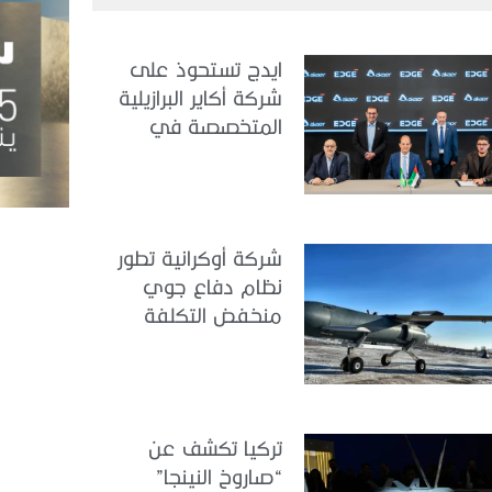
ايدج تستحوذ على
شركة أكاير البرازيلية
المتخصصة في
هندسة الطيران
شركة أوكرانية تطور
نظام دفاع جوي
منخفض التكلفة
تركيا تكشف عن
“صاروخ النينجا”