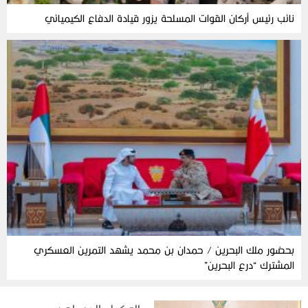
نائب رئيس أركان القوات المسلحة يزور قيادة الدفاع الكيميائي
بحضور ملك البحرين / حمدان بن محمد يشهد التمرين العسكري
المشترك “درع البحرين”