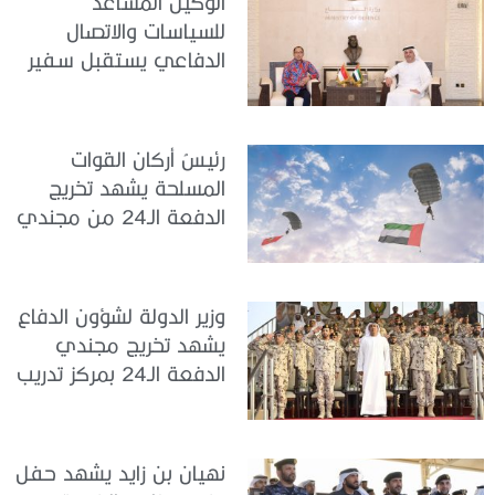
الوكيل المساعد
للسياسات والاتصال
الدفاعي يستقبل سفير
جمهورية إندونيسيا لدى
الدولة
رئيسُ أركان القوات
المسلحة يشهد تخريج
الدفعة الـ24 من مجندي
الخدمة الوطنية في مركز
تدريب سيح حفير
وزير الدولة لشؤون الدفاع
يشهد تخريج مجندي
الدفعة الـ24 بمركز تدريب
سيح اللحمة
نهيان بن زايد يشهد حفل