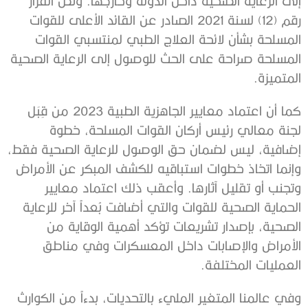
إلى الرعاية الصحية داخل الدولة وخارجها. ونص القرار
رقم (12) لسنة 2021 الصادر عن القائد الأعلى للقوات
المسلحة بشأن لائحة العلاج الطبي لمنتسبي القوات
المسلحة صراحة على الحث للوصول إلى الرعاية الصحية
المتميزة
.
كما أن اعتماد معايير الجاهزية الطبية 2023 من قِبَل
لجنة معالي رئيس أركان القوات المسلحة، خطوة
إضافية، ليس لضمان حق الوصول للرعاية الصحية فقط،
وإنما اتخاذ خطوات استباقيه للكشف المبكر عن الأمراض
وتجنب أو تقليل آثارها. وأعقب ذلك اعتماد معايير
الحماية الصحية للقوات والتي أضافت بُعداً آخر للرعاية
الصحية، بإصدار تشريعات تؤكد أهمية الوقاية من
الأمراض والإصابات داخل المعسكرات وفي مناطق
العمليات المختلفة
.
وفي عالمنا المتغير المليء بالتحديات، بدءاً من الكوارث