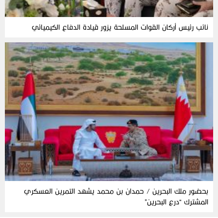
نائب رئيس أركان القوات المسلحة يزور قيادة الدفاع الكيميائي
بحضور ملك البحرين / حمدان بن محمد يشهد التمرين العسكري
المشترك “درع البحرين”