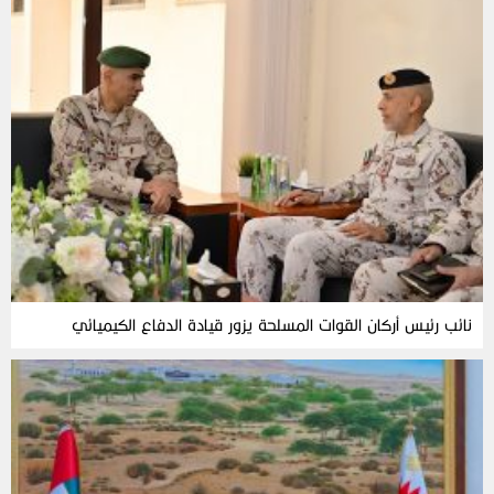
نائب رئيس أركان القوات المسلحة يزور قيادة الدفاع الكيميائي