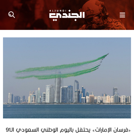
«فرسان الإمارات» يحتفل باليوم الوطني السعودي الـ91