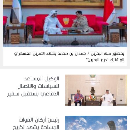
بحضور ملك البحرين / حمدان بن محمد يشهد التمرين العسكري
المشترك “درع البحرين”
الوكيل المساعد
للسياسات والاتصال
الدفاعي يستقبل سفير
جمهورية إندونيسيا لدى
الدولة
رئيسُ أركان القوات
المسلحة يشهد تخريج