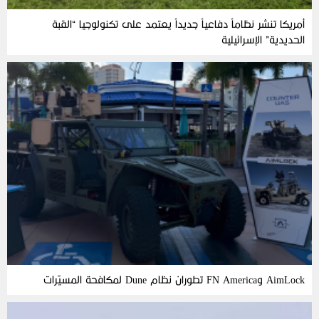
أمريكا تنشر نظاماً دفاعياً جديداً يعتمد على تكنولوجيا “القبة
الحديدية” الإسرائيلية
AimLock وFN America تطوران نظام Dune لمكافحة المسيّرات