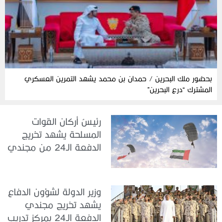
بحضور ملك البحرين / حمدان بن محمد يشهد التمرين العسكري
المشترك “درع البحرين”
رئيسُ أركان القوات
المسلحة يشهد تخريج
الدفعة الـ24 من مجندي
الخدمة الوطنية في مركز
تدريب سيح حفير
وزير الدولة لشؤون الدفاع
يشهد تخريج مجندي
الدفعة الـ24 بمركز تدريب