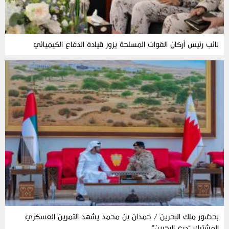
نائب رئيس أركان القوات المسلحة يزور قيادة الدفاع الكيميائي
بحضور ملك البحرين / حمدان بن محمد يشهد التمرين العسكري
المشترك “درع البحرين”