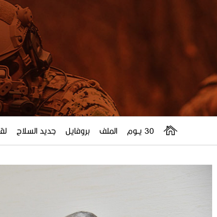
30 يــوم
الملف
بروفايل
جديد السلاح
لقا