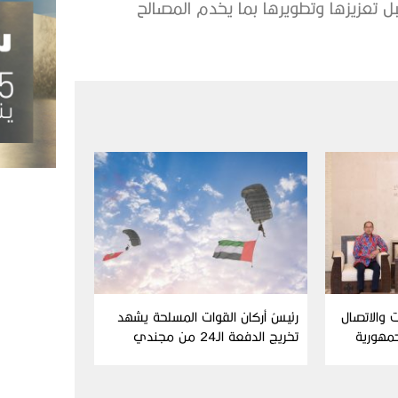
 تعزيزها وتطويرها بما يخدم المصالح
 والاتصال
رئيسُ أركان القوات المسلحة يشهد
مهورية
تخريج الدفعة الـ24 من مجندي
الخدمة الوطنية في مركز تدريب
سيح حفير