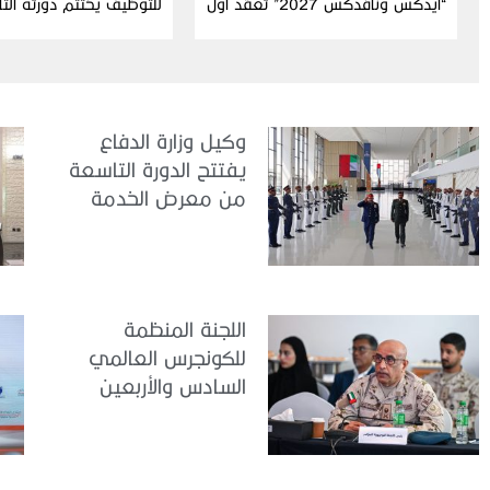
“آيدكس ونافدكس 2027” تعقد أول
للتوظيف يختتم دورته الت
اجتماعاتها التحضيرية للدورة الثامنة
عشرة
وكيل وزارة الدفاع
يفتتح الدورة التاسعة
من معرض الخدمة
الوطنية للتوظيف
2026
اللجنة المنظمة
للكونجرس العالمي
السادس والأربعين
للطب العسكري تعقد
اجتماعًا لمتابعة آخر
التحضيرات