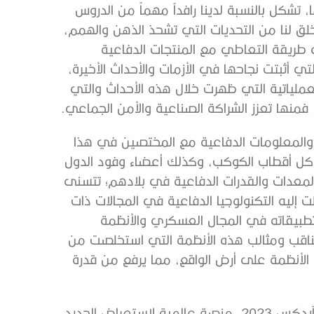
تشكل بالنسبة لدينا رافداً مهماً من الدروس
لق لنا من التحديات التي تشحذ الذهن والهمم،
طريقة التعاطي مع المنتجات الدفاعية
تي أثبتت نجاحها في الأزمات والأحداث الأخيرة،
العملياتية التي ظهرت خلال هذه الأحداث والتي
منها تعزز الشراكة الصناعية والأمن الجماعي.
ات والمعلومات الدفاعية مع المختصين في هذا
ن كل أقطاب الكوكب، وكذلك أعضاء وفود الدول
المعدات والقدرات الدفاعية في بلادهم؛ تتسنى
إليه التكنولوجيا الدفاعية في المجالات ذات
تطبيقاته في المجال العسكري والأنظمة
ى مناقب ومثالب هذه الأنظمة التي استخلصت من
الأنظمة على أرض الواقع، مما يرفع من قدرة
يشكل معرض نافدكس بتزامنه مع معرض الدفاع الدولي آيدكس 2023، منصة عالمية لاستعراض الجديد