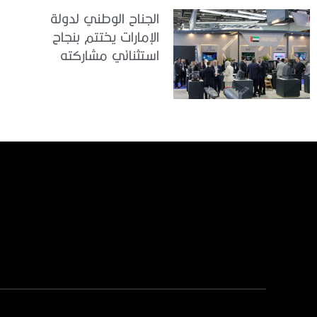
الجناح الوطني لدولة
الإمارات يختتم بنجاح
استثنائي مشاركته
في معرض
«يوروساتوري 2026»