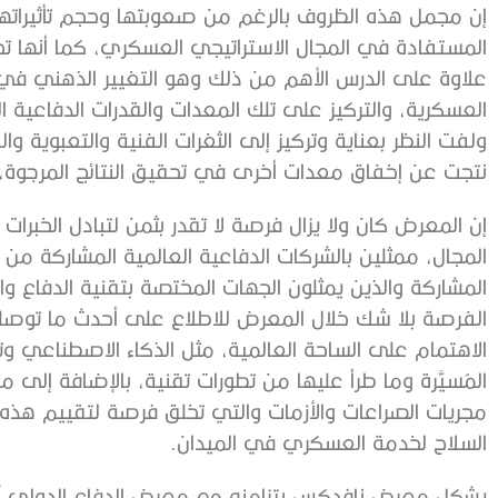
إن مجمل هذه الظروف بالرغم من صعوبتها وحجم تأثيراتها، 
المستفادة في المجال الاستراتيجي العسكري، كما أنها تخ
علاوة على الدرس الأهم من ذلك وهو التغيير الذهني في 
العسكرية، والتركيز على تلك المعدات والقدرات الدفاعية ال
ولفت النظر بعناية وتركيز إلى الثغرات الفنية والتعبوية و
نتجت عن إخفاق معدات أخرى في تحقيق النتائج المرجوة، ف
إن المعرض كان ولا يزال فرصة لا تقدر بثمن لتبادل الخبر
المجال، ممثلين بالشركات الدفاعية العالمية المشاركة م
المشاركة والذين يمثلون الجهات المختصة بتقنية الدفاع و
الفرصة بلا شك خلال المعرض للاطلاع على أحدث ما توصلت 
الاهتمام على الساحة العالمية، مثل الذكاء الاصطناعي و
المُسيَّرة وما طرأ عليها من تطورات تقنية، بالإضافة إل
مجريات الصراعات والأزمات والتي تخلق فرصة لتقييم هذه 
السلاح لخدمة العسكري في الميدان.