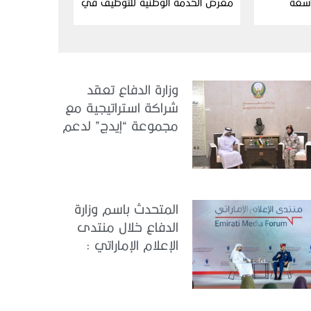
اسعة
معرض الخدمة الوطنية للتوظيف في
دورته التاسعة
وزارة الدفاع تعقد
شراكة استراتيجية مع
مجموعة “إيدج” لدعم
الكونجرس العالمي
للطب العسكري –
أبوظبي 2026
المتحدث باسم وزارة
الدفاع خلال منتدى
الإعلام الإماراتي :
الإمارات نموذج عالمي
في الجاهزية
والاستقرار