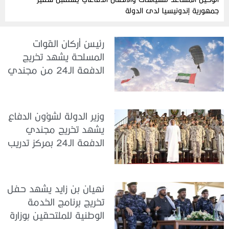
جمهورية إندونيسيا لدى الدولة
رئيسُ أركان القوات
المسلحة يشهد تخريج
الدفعة الـ24 من مجندي
الخدمة الوطنية في مركز
تدريب سيح حفير
وزير الدولة لشؤون الدفاع
يشهد تخريج مجندي
الدفعة الـ24 بمركز تدريب
سيح اللحمة
نهيان بن زايد يشهد حفل
تخريج برنامج الخدمة
الوطنية للملتحقين بوزارة
الداخلية