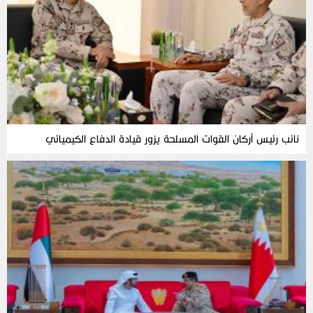
نائب رئيس أركان القوات المسلحة يزور قيادة الدفاع الكيميائي