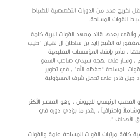
 حفل تخريج عدد من الدورات التخصصية للضباط
اط القوات المسلحة.
م وألقى بعدها قائد معهد القوات البرية كلمة
لمغفور له الشيخ زايد بن سلطان آل نهيان “طيب
تها ، فأمر بإنشاء المؤسسات التعليمية
يم ، وسار على نهجه سيدي صاحب السمو
للقوات المسلحة “حفظه الله” ، في تطوير
اد جيل قادر على تحمل شرف المسؤولية
و العصب الرئيسي للجيوش ، وهو العنصر الأكثر
شاملاً واحترافياً ، بقدر ما يؤدي دوره في
 الأهداف “.
ية كافة مرتبات القوات المسلحة عامة والقوات