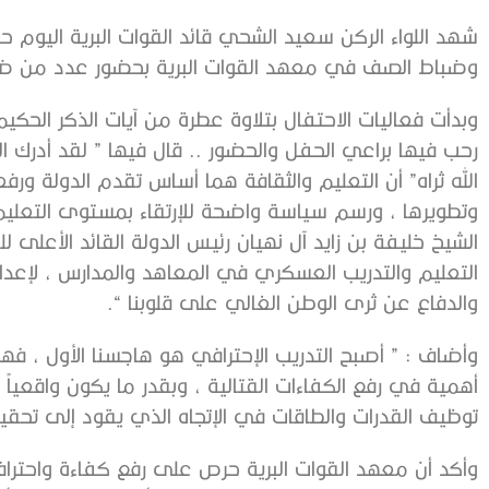
شهد اللواء الركن سعيد الشحي قائد القوات البرية اليوم
وضباط الصف في معهد القوات البرية بحضور عدد من ضب
وبدأت فعاليات الاحتفال بتلاوة عطرة من آيات الذكر الحكي
رحب فيها براعي الحفل والحضور .. قال فيها ” لقد أدرك ا
الله ثراه” أن التعليم والثقافة هما أساس تقدم الدولة ورفع
وتطويرها ، ورسم سياسة واضحة للإرتقاء بمستوى التعل
الشيخ خليفة بن زايد آل نهيان رئيس الدولة القائد الأعلى 
التعليم والتدريب العسكري في المعاهد والمدارس ، لإعد
والدفاع عن ثرى الوطن الغالي على قلوبنا “.
وأضاف : ” أصبح التدريب الإحترافي هو هاجسنا الأول ، فه
أهمية في رفع الكفاءات القتالية ، وبقدر ما يكون واقعياً و
توظيف القدرات والطاقات في الإتجاه الذي يقود إلى تحقيق
وأكد أن معهد القوات البرية حرص على رفع كفاءة واحتراف