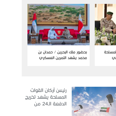
المسلحة
بحضور ملك البحرين / حمدان بن
ئي
محمد يشهد التمرين العسكري
المشترك “درع البحرين”
رئيسُ أركان القوات
المسلحة يشهد تخريج
الدفعة الـ24 من
مجندي الخدمة