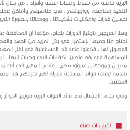
البرية خاصة من ضباط وضباط الصف وأفراد ، من خلال تأ
لتنفيذ مهامهم وواجباتهم ، في مناصبهم وأماكن عملهم
تحسين قدرات وإمكانيات تشكيلاتنا ، ووحداتنا بالصورة التي ت
وهنأ الخريجين باجتياز الدورات بنجاح، مؤكدا أن المحافظة ع
تحتاج منا جميعاً الإستمرار في بذل المزيد من الجهد وال
الوصول لها ، فكونوا على قدر المسؤولية في نقل المعرفة
للمساهمة في رفع وتعزيز الكفاءات التي وصلت إليها ، أملا
مدربين وموجهين لمرؤوسيكم ، فليس المهم في أي منصب
تقدمه لرفعة قواتنا المسلحة فأبارك لكم تخرجكم هذا متمن
المهنية.
وفي ختام الاحتفال قام قائد القوات البرية بتوزيع الجوائز
أخبار ذات صلة