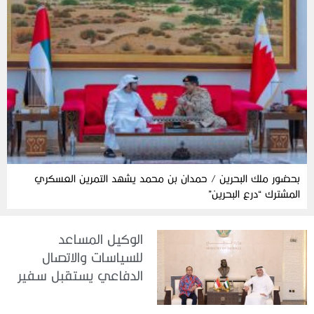
بحضور ملك البحرين / حمدان بن محمد يشهد التمرين العسكري
المشترك “درع البحرين”
الوكيل المساعد
للسياسات والاتصال
الدفاعي يستقبل سفير
جمهورية إندونيسيا لدى
الدولة