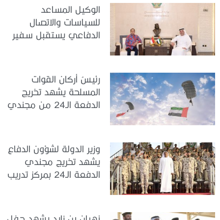
الوكيل المساعد
للسياسات والاتصال
الدفاعي يستقبل سفير
جمهورية إندونيسيا لدى
الدولة
رئيسُ أركان القوات
المسلحة يشهد تخريج
الدفعة الـ24 من مجندي
الخدمة الوطنية في مركز
تدريب سيح حفير
وزير الدولة لشؤون الدفاع
يشهد تخريج مجندي
الدفعة الـ24 بمركز تدريب
سيح اللحمة
نهيان بن زايد يشهد حفل