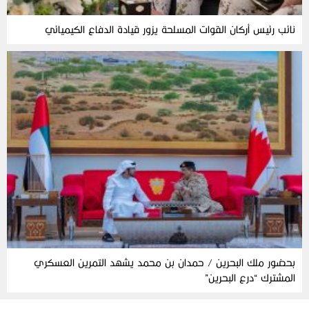
نائب رئيس أركان القوات المسلحة يزور قيادة الدفاع الكيميائي
بحضور ملك البحرين / حمدان بن محمد يشهد التمرين العسكري
المشترك “درع البحرين”