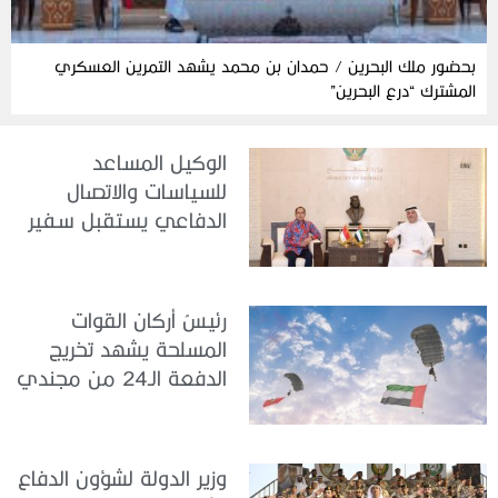
بحضور ملك البحرين / حمدان بن محمد يشهد التمرين العسكري
المشترك “درع البحرين”
الوكيل المساعد
للسياسات والاتصال
الدفاعي يستقبل سفير
جمهورية إندونيسيا لدى
الدولة
رئيسُ أركان القوات
المسلحة يشهد تخريج
الدفعة الـ24 من مجندي
الخدمة الوطنية في مركز
تدريب سيح حفير
وزير الدولة لشؤون الدفاع