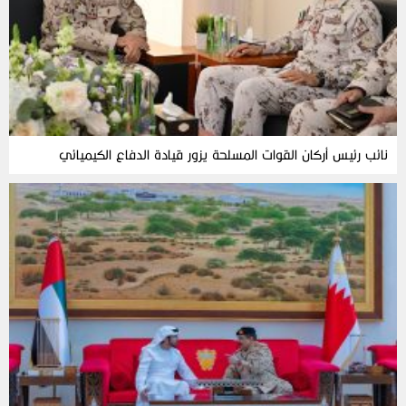
نائب رئيس أركان القوات المسلحة يزور قيادة الدفاع الكيميائي