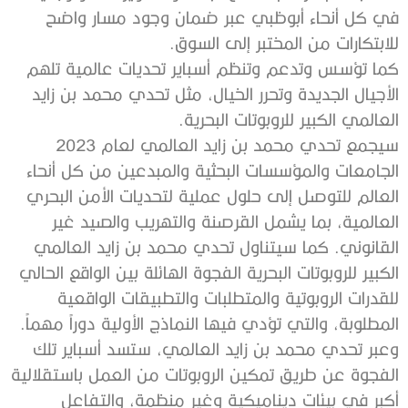
في كل أنحاء أبوظبي عبر ضمان وجود مسار واضح
للابتكارات من المختبر إلى السوق.
كما تؤسس وتدعم وتنظم أسباير تحديات عالمية تلهم
الأجيال الجديدة وتحرر الخيال، مثل تحدي محمد بن زايد
العالمي الكبير للروبوتات البحرية.
سيجمع تحدي محمد بن زايد العالمي لعام 2023
الجامعات والمؤسسات البحثية والمبدعين من كل أنحاء
العالم للتوصل إلى حلول عملية لتحديات الأمن البحري
العالمية، بما يشمل القرصنة والتهريب والصيد غير
القانوني. كما سيتناول تحدي محمد بن زايد العالمي
الكبير للروبوتات البحرية الفجوة الهائلة بين الواقع الحالي
للقدرات الروبوتية والمتطلبات والتطبيقات الواقعية
المطلوبة، والتي تؤدي فيها النماذج الأولية دوراً مهماً.
وعبر تحدي محمد بن زايد العالمي، ستسد أسباير تلك
الفجوة عن طريق تمكين الروبوتات من العمل باستقلالية
أكبر في بيئات ديناميكية وغير منظمة، والتفاعل