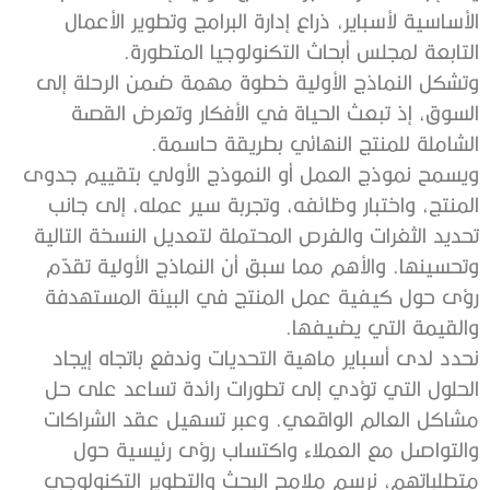
الأساسية لأسباير، ذراع إدارة البرامج وتطوير الأعمال
التابعة لمجلس أبحاث التكنولوجيا المتطورة.
وتشكل النماذج الأولية خطوة مهمة ضمن الرحلة إلى
السوق، إذ تبعث الحياة في الأفكار وتعرض القصة
الشاملة للمنتج النهائي بطريقة حاسمة.
ويسمح نموذج العمل أو النموذج الأولي بتقييم جدوى
المنتج، واختبار وظائفه، وتجربة سير عمله، إلى جانب
تحديد الثغرات والفرص المحتملة لتعديل النسخة التالية
وتحسينها. والأهم مما سبق أن النماذج الأولية تقدّم
رؤى حول كيفية عمل المنتج في البيئة المستهدفة
والقيمة التي يضيفها.
نحدد لدى أسباير ماهية التحديات وندفع باتجاه إيجاد
الحلول التي تؤدي إلى تطورات رائدة تساعد على حل
مشاكل العالم الواقعي. وعبر تسهيل عقد الشراكات
والتواصل مع العملاء واكتساب رؤى رئيسية حول
متطلباتهم، نرسم ملامح البحث والتطوير التكنولوجي