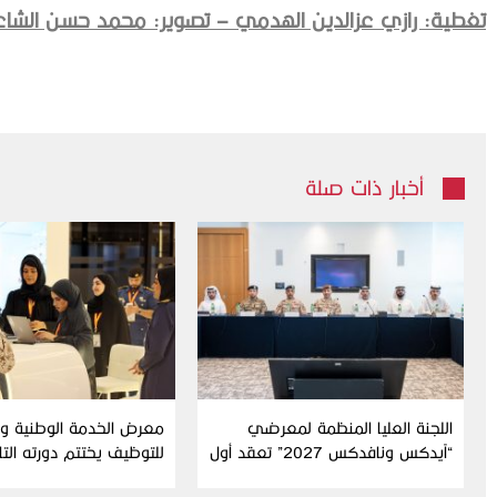
تغطية: رازي عزالدين الهدمي – تصوير: محمد حسن الشاع
أخبار ذات صلة
اللجنة العليا المنظمة لمعرضي
معرض الخدمة الوطنية وال
“آيدكس ونافدكس 2027” تعقد أول
للتوظيف يختتم دورته الت
اجتماعاتها التحضيرية للدورة الثامنة