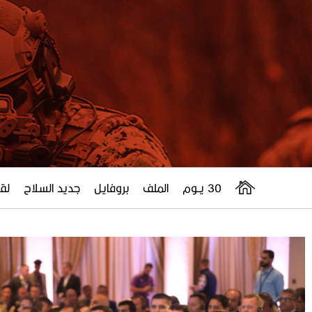
30 يــوم
الملف
بروفايل
جديد السلاح
لقا