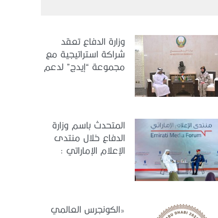
وزارة الدفاع تعقد
شراكة استراتيجية مع
مجموعة “إيدج” لدعم
الكونجرس العالمي
للطب العسكري –
أبوظبي 2026
المتحدث باسم وزارة
الدفاع خلال منتدى
الإعلام الإماراتي :
الإمارات نموذج عالمي
في الجاهزية
والاستقرار
«الكونجرس العالمي