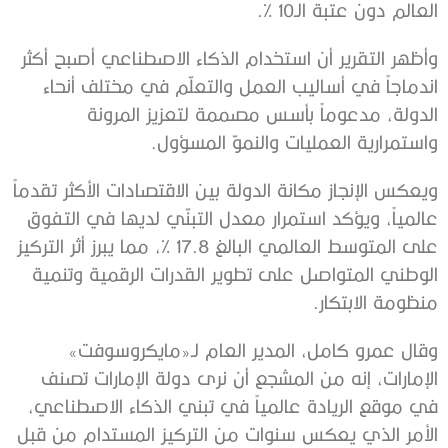
العالم دون عتبة الـ10 %.
وأظهر التقرير أن استخدام الذكاء الاصطناعي أصبح أكثر
اندماجاً في أساليب العمل والتعلّم في مختلف أنحاء
الدولة، مدعوماً بأسس مصممة لتعزيز المرونة
واستمرارية العمليات والنموّ المسؤول.
ويعكس الإنجاز مكانة الدولة بين الاقتصادات الأكثر تقدماً
عالمياً، ويؤكد استمرار معدل التبنّي لديها في التفوق
على المتوسط العالمي البالغ 17.8 %، مما يبرز أثر التركيز
الوطني المتواصل على تطوير القدرات الرقمية وتنمية
منظومة الابتكار.
وقال عمرو كامل، المدير العام لـ«مايكروسوفت»
الإمارات، إنه من المشجع أن نرى دولة الإمارات تصنف
في موقع الريادة عالمياً في تبني الذكاء الاصطناعي،
الأمر الذي يعكس سنوات من التركيز المستدام من قبل