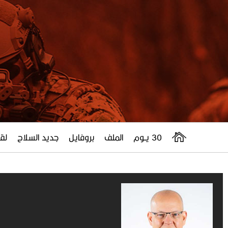
30 يــوم
الملف
بروفايل
جديد السلاح
لقا