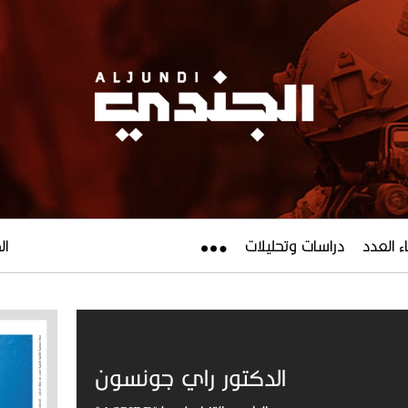
ء العدد
دراسات وتحليلات
الجم
الدكتور راي جونسون