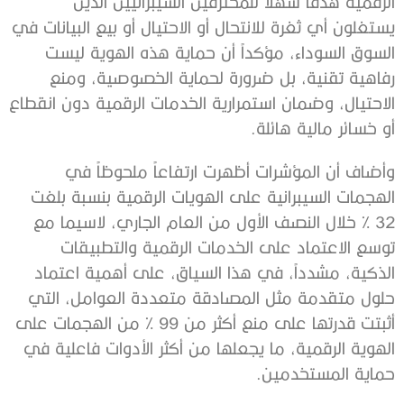
الرقمية هدفاً سهلاً للمخترقين السيبرانيين الذين
يستغلون أي ثغرة للانتحال أو الاحتيال أو بيع البيانات في
السوق السوداء، مؤكداً أن حماية هذه الهوية ليست
رفاهية تقنية، بل ضرورة لحماية الخصوصية، ومنع
الاحتيال، وضمان استمرارية الخدمات الرقمية دون انقطاع
أو خسائر مالية هائلة.
وأضاف أن المؤشرات أظهرت ارتفاعاً ملحوظاً في
الهجمات السيبرانية على الهويات الرقمية بنسبة بلغت
32 % خلال النصف الأول من العام الجاري، لاسيما مع
توسع الاعتماد على الخدمات الرقمية والتطبيقات
الذكية، مشدداً، في هذا السياق، على أهمية اعتماد
حلول متقدمة مثل المصادقة متعددة العوامل، التي
أثبتت قدرتها على منع أكثر من 99 % من الهجمات على
الهوية الرقمية، ما يجعلها من أكثر الأدوات فاعلية في
حماية المستخدمين.