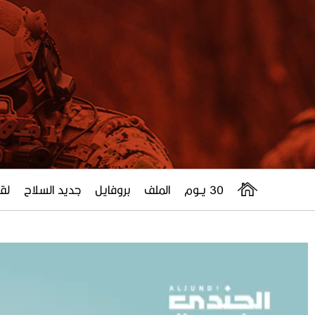
30 يــوم
الملف
بروفايل
جديد السلاح
لقا