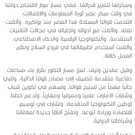
وسخرتها لتعزيز قدراتها، ففي مسار مواز لاقتحام دولتنا
في وقت مبكر عصر ثورة المعلومات والاتصالات،
اقتحمت قواتنا المسلحة هذا العصر منذ بواكيره، وأتقنت
لغته، وتآلفت مع أدواته وتجلياته في مجالات التقنيات
المتقدمة، والتكنولوجيا الرقمية والذكاء الاصطناعي،
وأتقنت استخدام تطبيقاتها في فروع السلاح ونظم
العمل كافة.
وقبل عقدين ونيف، تعزز مسار التطور بقرار بناء صناعات
دفاعية متقدمة لتضيف إلى مصادر قوتنا الذاتية، وتلبي
جانباً مهماً من تسليح قواتنا، وتسهم في تكوين شباب
وشابات الامارات علميا ومعرفياً ومهارياً، وتدعم خطط
توطين التكنولوجيا المتقدمة، وتشارك في توسيع
اقتصادنا وزيادة تنوعه، وتفتح آفاقاً جديدة لعلاقاتنا
وشراكاتنا الدولية.
وكما أثبتت التجربة الإنسانية ونماذج الدول المتقدمة،