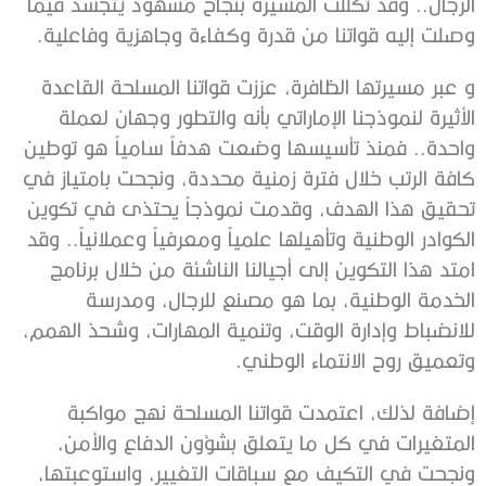
الرجال.. وقد تكللت المسيرة بنجاح مشهود يتجسد فيما
وصلت إليه قواتنا من قدرة وكفاءة وجاهزية وفاعلية.
و عبر مسيرتها الظافرة، عززت قواتنا المسلحة القاعدة
الأثيرة لنموذجنا الإماراتي بأنه والتطور وجهان لعملة
واحدة.. فمنذ تأسيسها وضعت هدفاً سامياً هو توطين
كافة الرتب خلال فترة زمنية محددة، ونجحت بامتياز في
تحقيق هذا الهدف، وقدمت نموذجاً يحتذى في تكوين
الكوادر الوطنية وتأهيلها علمياً ومعرفياً وعملانياً.. وقد
امتد هذا التكوين إلى أجيالنا الناشئة من خلال برنامج
الخدمة الوطنية، بما هو مصنع للرجال، ومدرسة
للانضباط وإدارة الوقت، وتنمية المهارات، وشحذ الهمم،
وتعميق روح الانتماء الوطني.
إضافة لذلك، اعتمدت قواتنا المسلحة نهج مواكبة
المتغيرات في كل ما يتعلق بشؤون الدفاع والأمن،
ونجحت في التكيف مع سباقات التغيير، واستوعبتها،