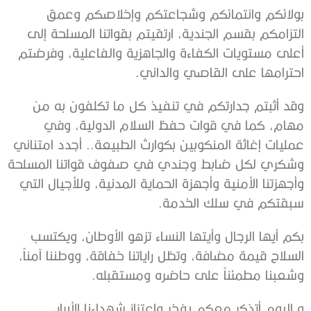
بولائكم وانتمائكم وشجاعتكم وإخلاصكم وعمق
التزامكم بقسم الجندية، ارتقيتم بقواتنا المسلحة إلى
أعلى مستويات الكفاءة والجاهزية والفاعلية، وفرضتم
احترامها على القاصي والداني.
وقد أثبتم جدارتكم في تنفيذ كل ما تكلفون به من
مهام، كما في قوات حفظ السلام الدولية، وفي
عمليات إغاثة المنكوبين بكوارث الطبيعة.. أجدد امتناني
وشكري لكل ضابط وجندي في صفوف قواتنا المسلحة
وأجهزتنا الأمنية وأجهزة الحماية المدنية، وللأجيال التي
سبقتكم في سلك الخدمة.
بكم أيها الرجال وأيتها النساء تزهو الأوطان، ويكتسب
السلاح قيمة مضافة، وتظل راياتنا خفاقة، ووطننا آمناً،
وشعبنا مطمئناً على حاضره ومستقبله.
و اليوم أتذكر معكم بفخر واعتزاز شهداءنا الأبرار،