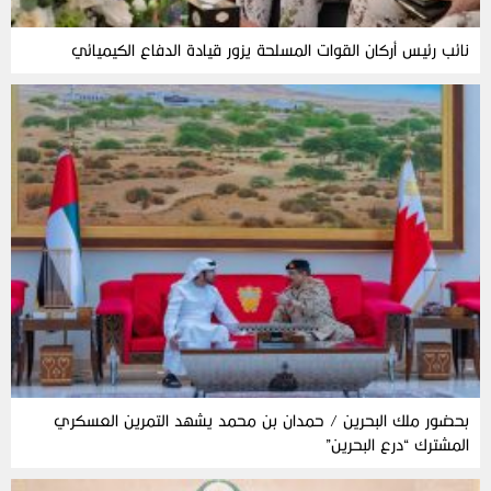
نائب رئيس أركان القوات المسلحة يزور قيادة الدفاع الكيميائي
بحضور ملك البحرين / حمدان بن محمد يشهد التمرين العسكري
المشترك “درع البحرين”