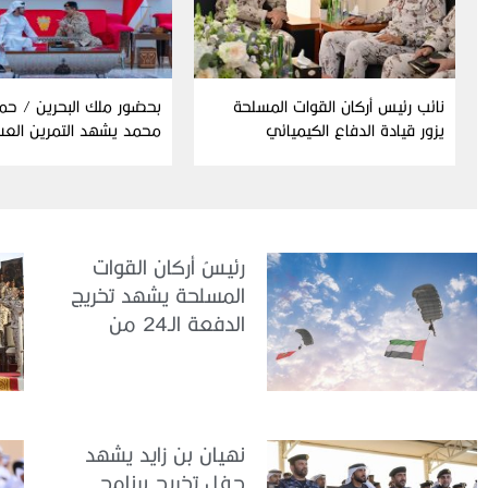
نائب رئيس أركان القوات المسلحة
بحضور ملك البحرين / حم
يزور قيادة الدفاع الكيميائي
محمد يشهد التمرين الع
المشترك “درع البحرين”
رئيسُ أركان القوات
المسلحة يشهد تخريج
الدفعة الـ24 من
مجندي الخدمة
الوطنية في مركز
تدريب سيح حفير
نهيان بن زايد يشهد
حفل تخريج برنامج