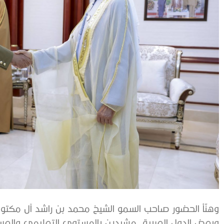
وهنّأ الحضور صاحب السمو الشيخ محمد بن راشد آل مكتوم
وبعض الدول العربية، مشيدين بالمستوى التعليمي والعسكر