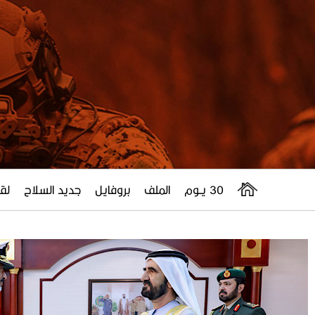
30 يــوم
الملف
بروفايل
جديد السلاح
لقا