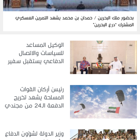
بحضور ملك البحرين / حمدان بن محمد يشهد التمرين العسكري
المشترك “درع البحرين”
الوكيل المساعد
للسياسات والاتصال
الدفاعي يستقبل سفير
جمهورية إندونيسيا لدى
الدولة
رئيسُ أركان القوات
المسلحة يشهد تخريج
الدفعة الـ24 من مجندي
الخدمة الوطنية في مركز
تدريب سيح حفير
وزير الدولة لشؤون الدفاع