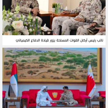
نائب رئيس أركان القوات المسلحة يزور قيادة الدفاع الكيميائي