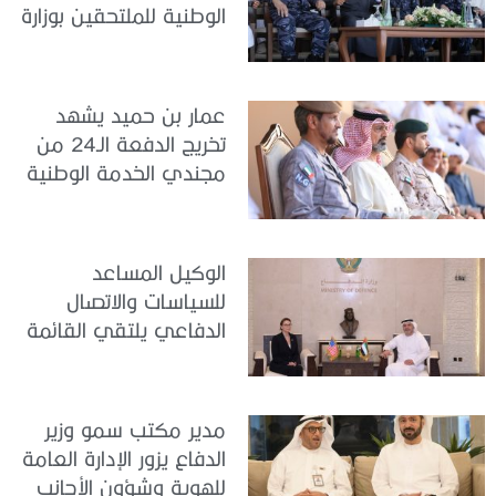
الوطنية للملتحقين بوزارة
الداخلية
عمار بن حميد يشهد
تخريج الدفعة الـ24 من
مجندي الخدمة الوطنية
في مركز تدريب المنامة
الوكيل المساعد
للسياسات والاتصال
الدفاعي يلتقي القائمة
بالأعمال لدى البعثة
الأمريكية في الدولة
مدير مكتب سمو وزير
الدفاع يزور الإدارة العامة
للهوية وشؤون الأجانب