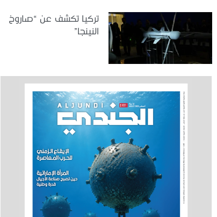
تركيا تكشف عن “صاروخ
النينجا”