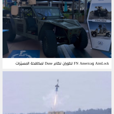
AimLock وFN America تطوران نظام Dune لمكافحة المسيّرات