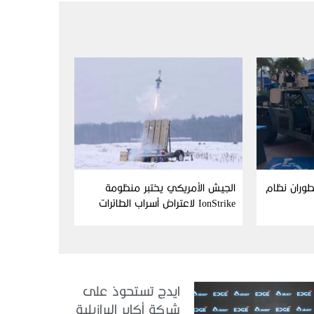
Aim وFN America تطوران نظام
الجيش الأمريكي يختبر منظومة
IonStrike لاعتراض أسراب الطائرات
بدون طيار
ايدج تستحوذ على
شركة أكاير البرازيلية