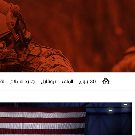
30 يــوم
الملف
بروفايل
جديد السلاح
لقا