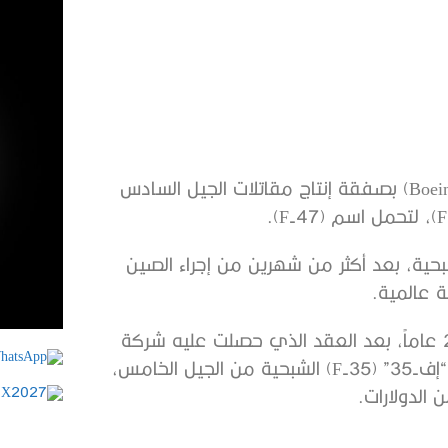
حسم الرئيس الأمريكي دونالد ترامب فوز شركة “بوينج” (Boeing) بصفقة إنتاج مقاتلات الجيل السادس
بحية، بعد أكثر من شهرين من إجراء الصين
ة عالمية.
وهذا أول عقد رئيسي لبناء طائرات نفاثة يتم منحه منذ 20 عاماً، بعد العقد الذي حصلت عليه شركة
“لوكهيد مارتن (Lockheed Martin) العملاقة، لبناء مقاتلات “إف-35” (F-35) الشبحية من الجيل الخامس،