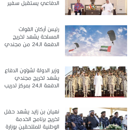
الدفاعي يستقبل سفير
جمهورية إندونيسيا لدى
الدولة
رئيسُ أركان القوات
المسلحة يشهد تخريج
الدفعة الـ24 من مجندي
الخدمة الوطنية في مركز
تدريب سيح حفير
وزير الدولة لشؤون الدفاع
يشهد تخريج مجندي
الدفعة الـ24 بمركز تدريب
سيح اللحمة
نهيان بن زايد يشهد حفل
تخريج برنامج الخدمة
الوطنية للملتحقين بوزارة