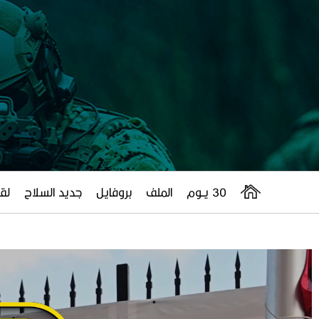
30 يــوم
الملف
بروفايل
جديد السلاح
لقا