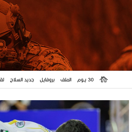
30 يــوم
الملف
بروفايل
جديد السلاح
لقا