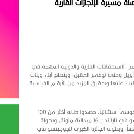
 مسيرة الإنجازات القارية
ن الاستحقاقات القارية والدولية المهمة في
ل الفترة من أبريل وحتى نوفمبر المقبل. ويتطلع أبناء وبنات
بناء عليها وتحقيق المزيد من الأرقام القياسية.
وقدم أبطال المنتخب الوطني للجوجيتسو العام الماضي موسماً استثنائياً، حصدوا خلاله أكثر من 100
ميدالية ملونة، حيث كانت البداية مع بطولة آسيا للجوجيتسو في تايلاند بـ 16 ميدالية ملونة، وبطولة
 فرنسا بـ 16 ميدالية ملونة أيضاً، وبطولة الجائزة الكبرى للجوجيتسو في