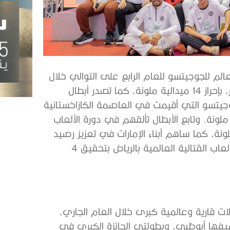
لم للجوجيتسو للعام الرابع على التوالي خلال
المنافسات التي أقيمت في العاصمة المنغولية أولان باتور، بإحراز 14 ميدالية ملونة، كما تصدر أبطال
جوجيتسو التي أقيمت في العاصمة الكازاخستانية
داً قياسياً من الميداليات بلغ 46 ميدالية ملونة. وتابع الأبطال تألقهم في دورة الألعاب
 في الصين وحصدوا 10 ميداليات ملونة، كما ساهم أبناء الإمارات في تعزيز رصيد
الدولة من الميداليات الملونة مع مشاركتهم في بطولة الألعاب القتالية العالمية بالرياض بتحقيق 4
منتخب الوطني للجوجيتسو المشاركة في 7 بطولات قارية وعالمية كبرى خلال العام الجاري،
ضيفها أبوظبي، وبطولتي الجائزة الكبرى في