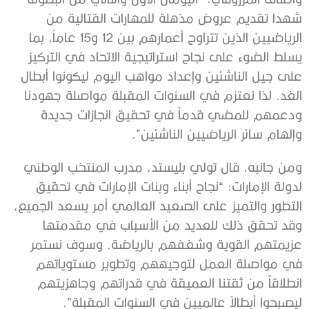
شهدا تقديم عروض مذهلة للمهارات القتالية من
الرياضيين الذين تتراوح أعمارهم بين 12 و15 عاماً، بما
يسلط الضوء على نجاح استراتيجية الاتحاد في التركيز
على جيل الناشئين وإعداد مواهب اليوم ليكونوا أبطال
الغد. لذا نعتزم في السنوات المقبلة مواصلة جهودنا
ودعمهم للمضي قدماً في تحقيق انجازات جديدة
وإلهام سائر الرياضيين الناشئين”.
ومن جانبه، قال تولي بليستد، مدرب المنتخب الوطني
لدولة الإمارات: “نجاح أبناء وبنات الإمارات في تحقيق
التطور والتميز على الصعيد العالمي أمر يسعد الجميع،
وقد تحقق ذلك للعديد من الأسباب في مقدمتها
عزيمتهم القوية وشغفهم بالرياضة. وسوف نستمر
في مواصلة العمل لتوجيههم وتطوير مستوياتهم
انطلاقاً من ثقتنا العميقة في قدراتهم وجاهزيتهم
ليصبحوا أبطالاً عالميين في السنوات المقبلة”.