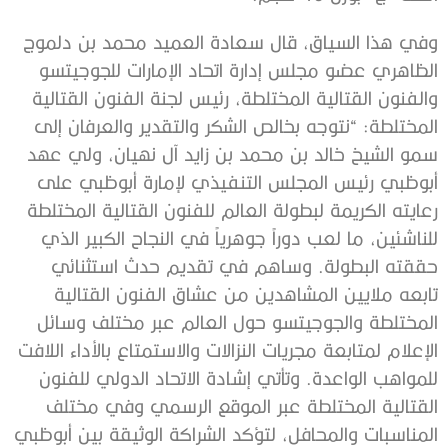
وفي هذا السياق، قال سعادة العميد محمد بن دلموج
الظاهري عضو مجلس إدارة اتحاد الإمارات للجوجيتسو
والفنون القتالية المختلطة، رئيس لجنة الفنون القتالية
المختلطة: “نتوجه بخالص الشكر والتقدير والعرفان إلى
سمو الشيخ خالد بن محمد بن زايد آل نهيان، ولي عهد
أبوظبي رئيس المجلس التنفيذي لإمارة أبوظبي على
رعايته الكريمة لبطولة العالم للفنون القتالية المختلطة
للناشئين، ما لعب دوراً جوهرياً في النجاح الكبير الذي
حققته البطولة. وساهم في تقديم حدث استثنائي
تابعه ملايين المشاهدين من عشاق الفنون القتالية
المختلطة والجوجيتسو حول العالم عبر مختلف وسائل
الإعلام لمتابعة مجريات النزالات والاستمتاع بالأداء اللافت
للمواهب الواعدة. وتأتي إشادة الاتحاد الدولي للفنون
القتالية المختلطة عبر الموقع الرسمي وفي مختلف
المناسبات والمحافل، لتؤكد الشراكة الوثيقة بين أبوظبي