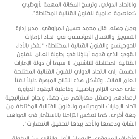
والاتحاد الدولي، وترسخ المكانة المهمة لأبوظبي
كعاصمة عالمية للفنون القتالية المختلطة”.
ومن جهته، قال محمد حسين المرزوقي، مدير إدارة
التسويق والاتصال المؤسسي في اتحاد الإمارات
للجوجيتسو والفنون القتالية المختلطة: “نفخر بالأداء
القوي الذي قدمه أبناؤنا في بطولة العالم للفنون
القتالية المختلطة للناشئين، لا سيما أن دولة الإمارات
انضمت إلى الاتحاد الدولي للفنون القتالية المختلطة
العام الفائت. وتشكل هذه النتائج المبهرة دليلاً لافتاً
على مدى التزام رياضيينا وفاعلية الجهود الدؤوبة
لإعدادهم وصقل مهاراتهم من جهة، ونجاح استراتيجية
اتحاد الإمارات للجوجيتسو والفنون القتالية المختلطة من
جهة أخرى، كما تعكس التزامنا بالاستثمار في المواهب
الشابة ودعمها والأخذ بيدها لتحقيق الانتصارات”.
وأضاف المرزوقي: “اليومان الأول والثاني من البطولة