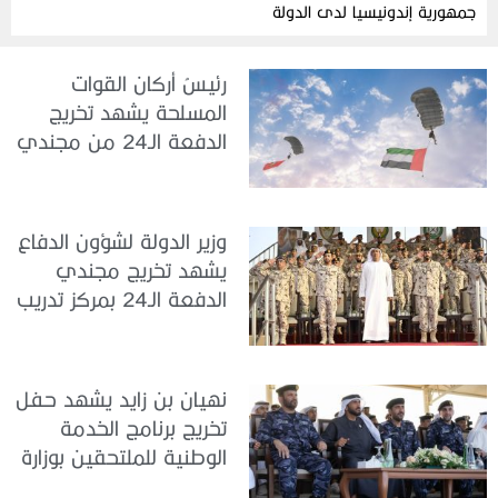
جمهورية إندونيسيا لدى الدولة
رئيسُ أركان القوات
المسلحة يشهد تخريج
الدفعة الـ24 من مجندي
الخدمة الوطنية في مركز
تدريب سيح حفير
وزير الدولة لشؤون الدفاع
يشهد تخريج مجندي
الدفعة الـ24 بمركز تدريب
سيح اللحمة
نهيان بن زايد يشهد حفل
تخريج برنامج الخدمة
الوطنية للملتحقين بوزارة
الداخلية