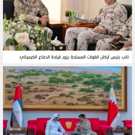
نائب رئيس أركان القوات المسلحة يزور قيادة الدفاع الكيميائي