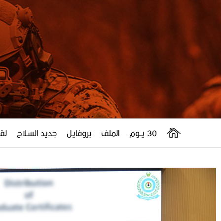
30 يــوم
الملف
بروفايل
جديد السلاح
لقا