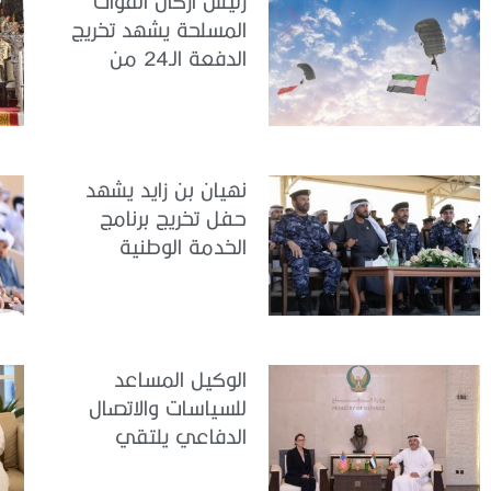
رئيسُ أركان القوات
المسلحة يشهد تخريج
الدفعة الـ24 من
مجندي الخدمة
الوطنية في مركز
تدريب سيح حفير
نهيان بن زايد يشهد
حفل تخريج برنامج
الخدمة الوطنية
للملتحقين بوزارة
الداخلية
الوكيل المساعد
للسياسات والاتصال
الدفاعي يلتقي
القائمة بالأعمال لدى