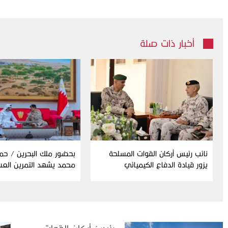
أخبار ذات صلة
نائب رئيس أركان القوات المسلحة
بحضور ملك البحرين / حم
يزور قيادة الدفاع الكيميائي
محمد يشهد التمرين الع
المشترك “درع البحرين”