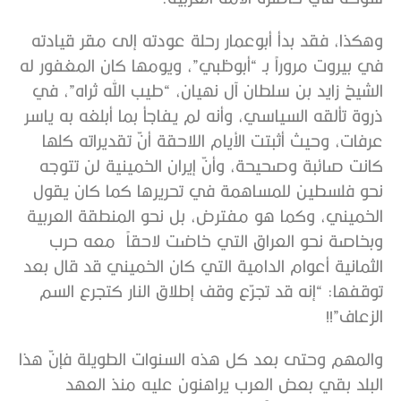
وهكذا، فقد بدأ أبوعمار رحلة عودته إلى مقر قيادته
في بيروت مروراً بـ “أبوظبي”، ويومها كان المغفور له
الشيخ زايد بن سلطان آل نهيان، “طيب الله ثراه”، في
ذروة تألقه السياسي، وأنه لم يفاجأ بما أبلغه به ياسر
عرفات، وحيث أثبتت الأيام اللاحقة أنّ تقديراته كلها
كانت صائبة وصحيحة، وأنّ إيران الخمينية لن تتوجه
نحو فلسطين للمساهمة في تحريرها كما كان يقول
الخميني، وكما هو مفترض، بل نحو المنطقة العربية
وبخاصة نحو العراق التي خاضت لاحقاً معه حرب
الثمانية أعوام الدامية التي كان الخميني قد قال بعد
توقفها: “إنه قد تجرّع وقف إطلاق النار كتجرع السم
الزعاف”!!
والمهم وحتى بعد كل هذه السنوات الطويلة فإنّ هذا
البلد بقي بعض العرب يراهنون عليه منذ العهد