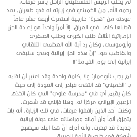
لم يطلب الرئيس الفلسطيني الراحل ياسر عرفات،
رحمه الله، من الخميني في زيارته له في طهران، بعد
عودته من “هجرة” خارجية استمرت أربعة عشر عاماً
قضاها كلها في العراق، إلاّ أمراً واحداً هو إعادة الجزر
الإماراتية الثلاث طنب الكبرى وطنب الصغرى
وأبوموسى، وكان رد آية الله العظمى التلقائي
والغاضب هو: “إنّ هذه الجزر إيرانية وهي ستبقى
إيرانية إلى يوم القيامة”!!
لمْ يجب (أبوعمار) ولا بكلمة واحدة وقد اعتبر أن لقاءه
بـ “الخميني” قد انتهى فبادر إلى العودة إلى حيث
كان يقيم أي في “مدرسة علوي” التي كان اتخذها
الزعيم الإيراني مركزاً له، وهنا فإنني قد شعرت،
وكنت أحد الذين رافقوا عرفات، في تلك الزيارة، أنه بات
يتمزق ألماً وأن آماله ومراهناته على دولة إيرانية
جديدة قد تبخرت، وأنه أدرك أنّ هذا البلد سيصبح
شوكة في خاصرة الأمة العربية.