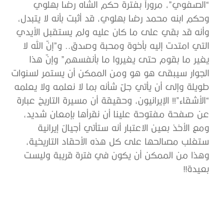
“الصفوي”، مروراً بفترة حكم الشاه رضا بهلوي
وحكم ابنه محمد رضا بهلوي، قد أثبت بأنه لا يتبدل،
وأنه قد بقي على ما كان عليه ولم يستقبل الأيدي
التي امتدت إليه بأخوة ومحبة وصدق.. و”إنّ الله لا
يغير ما بقوم حتى يغيروا ما بأنفسهم” وإنّ هذا
الجوار سيبقى هو هو ومن الممكن أن يستمر لسنوات
طويلة وإلى أن يأتي جلّ شأنه بما لا نعلمه ولا يعلمه
“الأشقاء”!! الإيرانيون، وحقيقة أن مسيرة التاريخ عبارة
عن صفحة مفتوحة علينا أن نقرأها بإمعان شديد،
ومع الأخذ بعين الاعتبار أنه ستأتي أجيالٌ إيرانية
ستغلب مصالحها على كل هذه الأحقاد التاريخية،
وهذا من الممكن أن يكون في فترة قريبة وليست
بعيدة!!