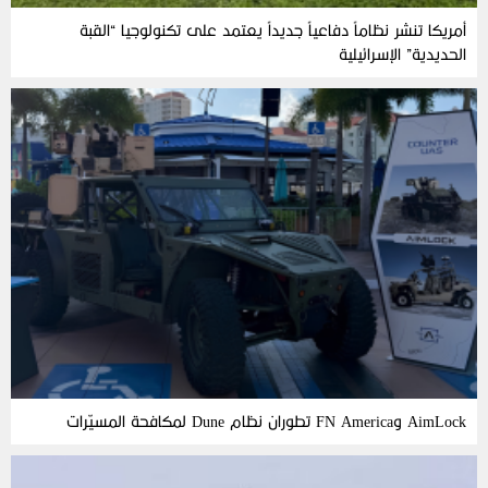
أمريكا تنشر نظاماً دفاعياً جديداً يعتمد على تكنولوجيا “القبة
الحديدية” الإسرائيلية
AimLock وFN America تطوران نظام Dune لمكافحة المسيّرات