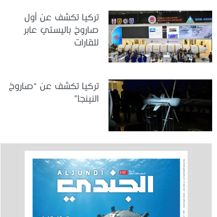
تركيا تكشف عن أول
صاروخ باليستي عابر
للقارات
تركيا تكشف عن “صاروخ
النينجا”