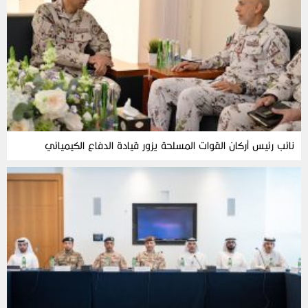
نائب رئيس أركان القوات المسلحة يزور قيادة الدفاع الكيميائي