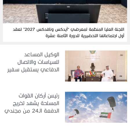
اللجنة العليا المنظمة لمعرضي “آيدكس ونافدكس 2027” تعقد
أول اجتماعاتها التحضيرية للدورة الثامنة عشرة
الوكيل المساعد
للسياسات والاتصال
الدفاعي يستقبل سفير
جمهورية إندونيسيا لدى
الدولة
رئيسُ أركان القوات
المسلحة يشهد تخريج
الدفعة الـ24 من مجندي
الخدمة الوطنية في مركز
تدريب سيح حفير