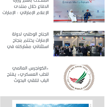
الدفاع خلال منتدى
الإعلام الإماراتي : الإمارات
نموذج عالمي في
الجاهزية والاستقرار
الجناح الوطني لدولة
الإمارات يختتم بنجاح
استثنائي مشاركته في
معرض «يوروساتوري
2026»
«الكونجرس العالمي
للطب العسكري» يفتح
الباب لتلقي البحوث
والدراسات المشاركة في
برنامجه العلمي