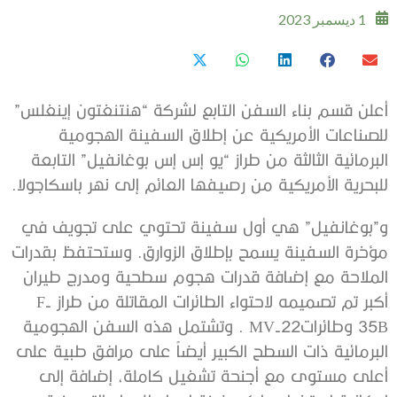
1 ديسمبر 2023
أعلن قسم بناء السفن التابع لشركة “هنتنغتون إينغلس”
للصناعات الأمريكية عن إطلاق السفينة الهجومية
البرمائية الثالثة من طراز “يو إس إس بوغانفيل” التابعة
للبحرية الأمريكية من رصيفها العائم إلى نهر باسكاجولا.
و”بوغانفيل” هي أول سفينة تحتوي على تجويف في
مؤخرة السفينة يسمح بإطلاق الزوارق. وستحتفظ بقدرات
الملاحة مع إضافة قدرات هجوم سطحية ومدرج طيران
أكبر تم تصميمه لاحتواء الطائرات المقاتلة من طراز F-
35B وطائراتMV-22 . وتشتمل هذه السفن الهجومية
البرمائية ذات السطح الكبير أيضاً على مرافق طبية على
أعلى مستوى مع أجنحة تشغيل كاملة، إضافة إلى