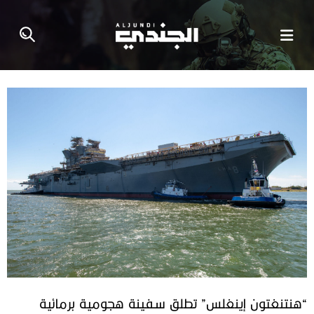
“هنتنغتون إينغلس” تطلق سفينة هجومية برمائية