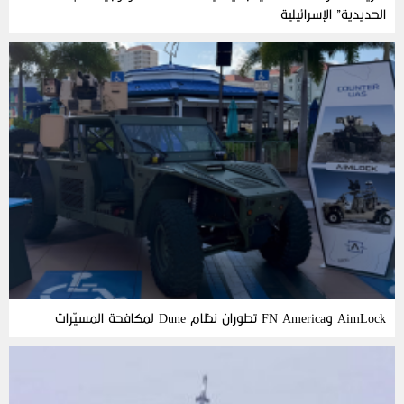
الحديدية” الإسرائيلية
AimLock وFN America تطوران نظام Dune لمكافحة المسيّرات