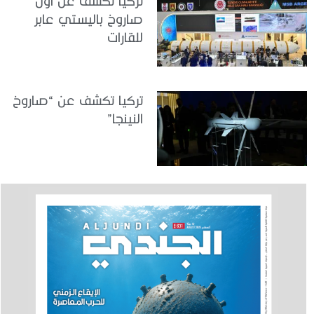
تركيا تكشف عن أول
صاروخ باليستي عابر
للقارات
تركيا تكشف عن “صاروخ
النينجا”