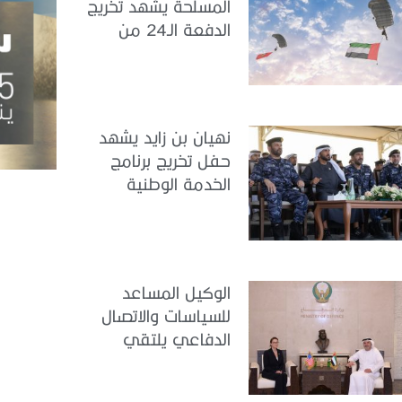
المسلحة يشهد تخريج
الدفعة الـ24 من
مجندي الخدمة
الوطنية في مركز
تدريب سيح حفير
نهيان بن زايد يشهد
حفل تخريج برنامج
الخدمة الوطنية
للملتحقين بوزارة
الداخلية
الوكيل المساعد
للسياسات والاتصال
الدفاعي يلتقي
القائمة بالأعمال لدى
البعثة الأمريكية في