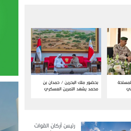
المسلحة
بحضور ملك البحرين / حمدان بن
ئي
محمد يشهد التمرين العسكري
المشترك “درع البحرين”
رئيسُ أركان القوات