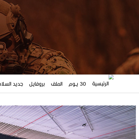
30 يــوم
الملف
بروفايل
جديد السلاح