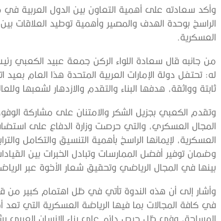
وأكد سعادته على أهمية التعاون بين الدول العربية في م
الراسخ بوحدة الهدف والمصير وأهمية توطيد العلاقات بين 
العسكرية.
من جانبه قال سعادة اللواء الركن جمعة عبيد الكعبي رئيس 
له: تحتفل دولة الإمارات العربية المتحدة هذا العام بعيد
ثابتة وواثقة، هدفها البناء والتقدم والازدهار لشعبها وللعا
وتقدم الكعبي بجزيل الشكر والامتنان على مشاركة الوفود 
المجال العسكري، والتي حرصت وزارة الدفاع على استضافته
العسكرية، لإيمانها الراسخ بأهمية التنسيق والتكامل والتراب
وضمان توفير أفضل الممارسات وتبادل الخبرات بين القيادات
بينها في المجال الرياضي وتحقيق شعار الأخوة عبر الرياض
وأشار إلى أن هذه الندوة تأتي في ظل اهتمام كبير من قياد
في كافة المجالات بما فيها الرياضة العسكرية التي تعد أحد 
المسلحة، وفي ظل حرص دائم على بناء الإنسان العربي