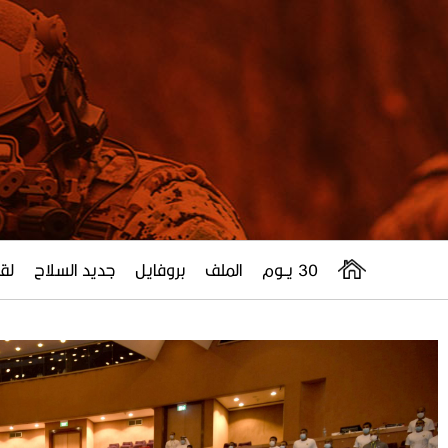
30 يــوم
الملف
بروفايل
جديد السلاح
لقا