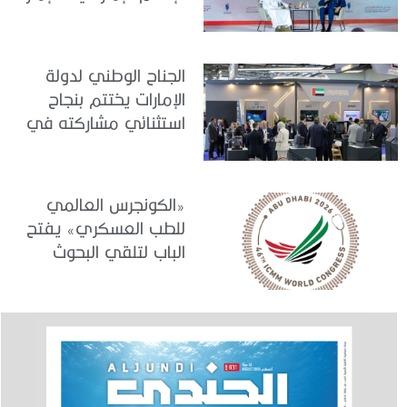
نموذج عالمي في
الجاهزية والاستقرار
الجناح الوطني لدولة
الإمارات يختتم بنجاح
استثنائي مشاركته في
معرض «يوروساتوري
2026»
«الكونجرس العالمي
للطب العسكري» يفتح
الباب لتلقي البحوث
والدراسات المشاركة في
برنامجه العلمي