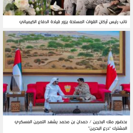
نائب رئيس أركان القوات المسلحة يزور قيادة الدفاع الكيميائي
بحضور ملك البحرين / حمدان بن محمد يشهد التمرين العسكري
المشترك “درع البحرين”